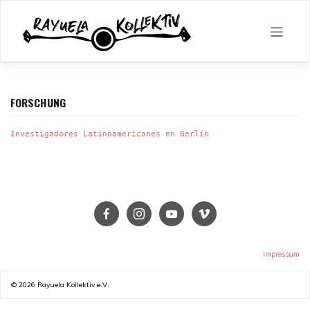
Skip
to
content
FORSCHUNG
Investigadores Latinoamericanes en Berlín
Impressum
© 2026
Rayuela Kollektiv e.V.