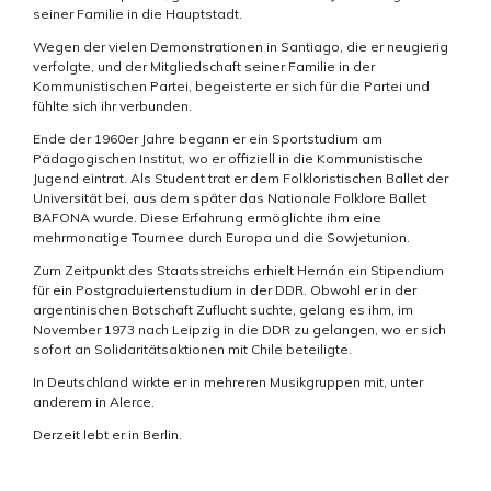
seiner Familie in die Hauptstadt.
Wegen der vielen Demonstrationen in Santiago, die er neugierig
verfolgte, und der Mitgliedschaft seiner Familie in der
Kommunistischen Partei, begeisterte er sich für die Partei und
fühlte sich ihr verbunden.
Ende der 1960er Jahre begann er ein Sportstudium am
Pädagogischen Institut, wo er offiziell in die Kommunistische
Jugend eintrat. Als Student trat er dem Folkloristischen Ballet der
Universität bei, aus dem später das Nationale Folklore Ballet
BAFONA wurde. Diese Erfahrung ermöglichte ihm eine
mehrmonatige Tournee durch Europa und die Sowjetunion.
Zum Zeitpunkt des Staatsstreichs erhielt Hernán ein Stipendium
für ein Postgraduiertenstudium in der DDR. Obwohl er in der
argentinischen Botschaft Zuflucht suchte, gelang es ihm, im
November 1973 nach Leipzig in die DDR zu gelangen, wo er sich
sofort an Solidaritätsaktionen mit Chile beteiligte.
In Deutschland wirkte er in mehreren Musikgruppen mit, unter
anderem in Alerce.
Derzeit lebt er in Berlin.