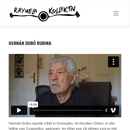
Skip
to
content
HERNÁN DUBÓ RUBINA
Hernán Dubo wurde 1942 in Domeyko, im Norden Chiles, in der
Nähe von Coquimbo, geboren. Im Alter von 16 Jahren zog er mit