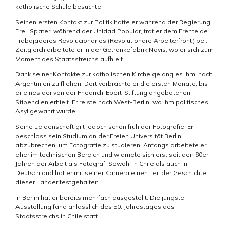
katholische Schule besuchte.
Seinen ersten Kontakt zur Politik hatte er während der Regierung
Frei. Später, während der Unidad Popular, trat er dem Frente de
Trabajadores Revolucionarios (Revolutionäre Arbeiterfront) bei.
Zeitgleich arbeitete er in der Getränkefabrik Novis, wo er sich zum
Moment des Staatsstreichs aufhielt.
Dank seiner Kontakte zur katholischen Kirche gelang es ihm, nach
Argentinien zu fliehen. Dort verbrachte er die ersten Monate, bis
er eines der von der Friedrich-Ebert-Stiftung angebotenen
Stipendien erhielt. Er reiste nach West-Berlin, wo ihm politisches
Asyl gewährt wurde.
Seine Leidenschaft gilt jedoch schon früh der Fotografie. Er
beschloss sein Studium an der Freien Universität Berlin
abzubrechen, um Fotografie zu studieren. Anfangs arbeitete er
eher im technischen Bereich und widmete sich erst seit den 80er
Jahren der Arbeit als Fotograf. Sowohl in Chile als auch in
Deutschland hat er mit seiner Kamera einen Teil der Geschichte
dieser Länder festgehalten.
In Berlin hat er bereits mehrfach ausgestellt. Die jüngste
Ausstellung fand anlässlich des 50. Jahrestages des
Staatsstreichs in Chile statt.