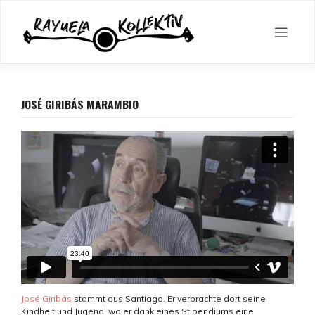
Skip
to
content
JOSÉ GIRIBÁS MARAMBIO
José Giribás
stammt aus Santiago. Er verbrachte dort seine
Kindheit und Jugend, wo er dank eines Stipendiums eine